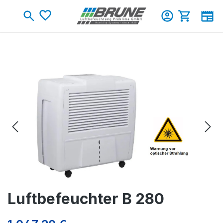
Zum Hauptinhalt springen
Warenkorb
Bildergalerie überspringen
Luftbefeuchter B 280