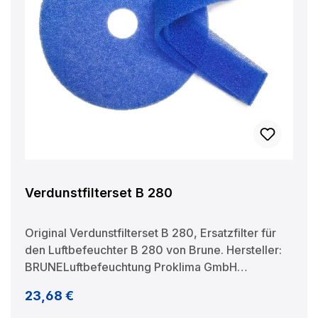
Verdunstfilterset B 280
Original Verdunstfilterset B 280, Ersatzfilter für
den Luftbefeuchter B 280 von Brune. Hersteller:
BRUNELuftbefeuchtung Proklima GmbH
Schwarzacher Str. 13 D-74858 Aglasterhausen
Regulärer Preis:
23,68 €
06262-5454 mail@brune.info