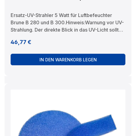
Ersatz-UV-Strahler 5 Watt für Luftbefeuchter
Brune B 280 und B 300.Hinweis:Warnung vor UV-
Strahlung. Der direkte Blick in das UV-Licht sollte
vermieden werden. Hersteller:
Regulärer Preis:
46,77 €
BRUNELuftbefeuchtung Proklima GmbH
Schwarzacher Str. 13 D-74858 Aglasterhausen
06262-5454 mail@brune.info
IN DEN WARENKORB LEGEN