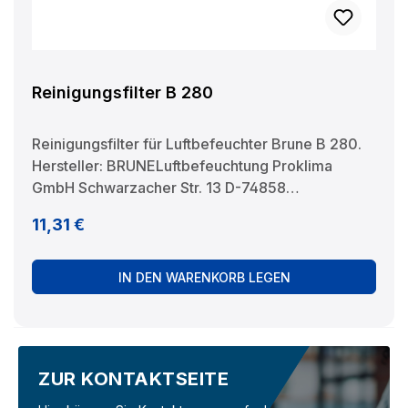
Reinigungsfilter B 280
Reinigungsfilter für Luftbefeuchter Brune B 280.
Hersteller: BRUNELuftbefeuchtung Proklima
GmbH Schwarzacher Str. 13 D-74858
Aglasterhausen 06262-5454 mail@brune.info
Regulärer Preis:
11,31 €
IN DEN WARENKORB LEGEN
ZUR KONTAKTSEITE