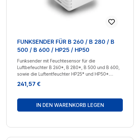
FUNKSENDER FÜR B 260 / B 280 / B
500 / B 600 / HP25 / HP50
Funksender mit Feuchtesensor für die
Luftbefeuchter B 260*, B 280*, B 500 und B 600,
sowie die Luftentfeuchter HP25* und HP50*.
Lieferung erfolgt ohne Batterien; benötigt werden
Regulärer Preis:
241,57 €
2x 1,5V, Typ AA (Mignon). *Nur für Geräte mit
Zusatzausstattung "Funk". Hersteller:
BRUNELuftbefeuchtung Proklima GmbH
IN DEN WARENKORB LEGEN
Schwarzacher Str. 13 D-74858 Aglasterhausen
06262-5454 mail@brune.info