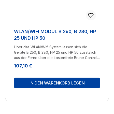
WLAN/WIFI MODUL B 260, B 280, HP
25 UND HP 50
Über das WLAN/Wifi System lassen sich die
Geräte B 260, B 280, HP 25 und HP 50 zusätzlich
aus der Ferne über die kostenfreie Brune Control
App über das Smartphone kontrollieren und
Regulärer Preis:
107,10 €
steuern.Mehr zu unserer Brune Control App finden
Sie hier. Hersteller: BRUNELuftbefeuchtung
Proklima GmbH Schwarzacher Str. 13 D-74858
IN DEN WARENKORB LEGEN
Aglasterhausen 06262-5454 mail@brune.info