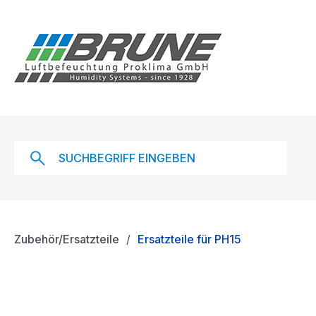
m Hauptinhalt springen
Zur Suche springen
Zur Hauptnavigation springen
Zubehör/Ersatzteile
Ersatzteile für PH15
Bildergalerie überspringen