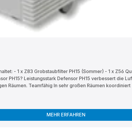
altet: - 1 x Z83 Grobstaubfilter PH15 (Sommer) - 1 x Z56 Qu
PH15? Leistungsstark Defensor PH15 verbessert die Luft
en Räumen. Teamfähig In sehr großen Räumen koordiniert de
sig und stellt die optimale Befeuchtung überall sicher. F
von Geruch, Pollen und Feinstaub. So ist freies Durchatmen 
ellen: Man kann den Tank einfach zum Wasserhahn rollen ode
rauch Die Verdunstungstechnologie gehört zu den Energieef
MEHR ERFAHREN
und nur dann, wenn Ihre Räume befeuchtet werden müssen. H
men sein muss: mit der Silber-Ionisierung vernichtet ihr Be