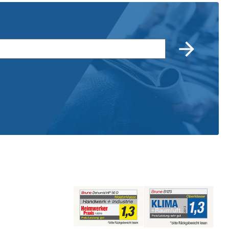
ßige Reinigung und Filterwechsel gemäß
räten getroffen werden, um Schäden an Mensch und
ELuftbefeuchtung Proklima GmbH Schwarzacher Str. 13