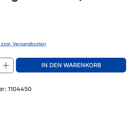
. zzgl. Versandkosten
ahl: Gib den gewünschten Wert ein ode
IN DEN WARENKORB
er:
1104450