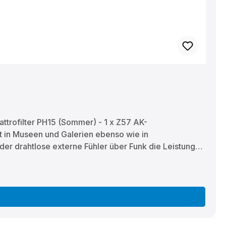
attrofilter PH15 (Sommer) - 1 x Z57 AK-
 in Museen und Galerien ebenso wie in
r drahtlose externe Fühler über Funk die Leistung
ür Winter und Sommer Im Sommer wechselt man einfach
garantiert. Wasser nachfüllen leicht gemacht Ganz ohne
r Sie schließen Ihr Gerät direkt ans Wassernetz an,
fizientesten. Noch mehr Energie sparen Sie durch den
ygienisch und frisch Wenn die Luft in Ihren Räumen
feuchter Keime im Verdunstungswasser und sorgt für