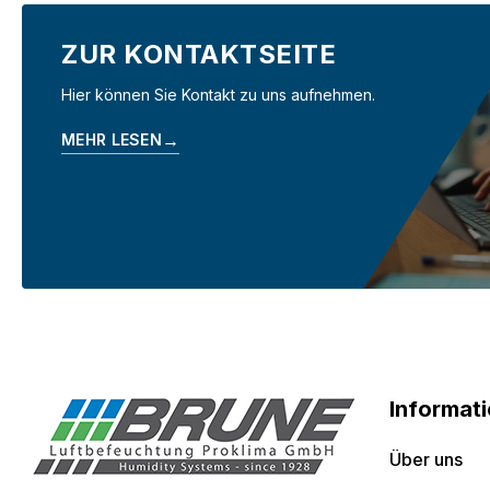
hygienisch einwandfreie Befeuchtung. Hinweise: · 
Bedienungsanleitung erforderlich. · Es müssen die
ZUR KONTAKTSEITE
Material zu vermeiden. Nähere Informationen finden 
D-74858 Aglasterhausen 06262-5454 mail@brune.in
Hier können Sie Kontakt zu uns aufnehmen.
→
MEHR LESEN
Informat
Über uns