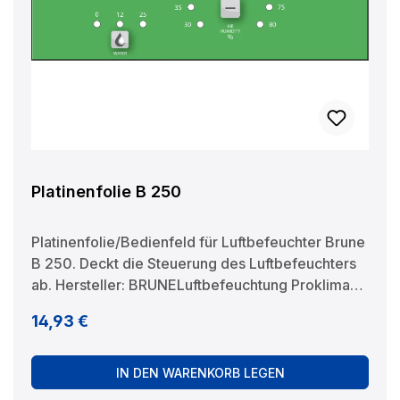
Platinenfolie B 250
Platinenfolie/Bedienfeld für Luftbefeuchter Brune
B 250. Deckt die Steuerung des Luftbefeuchters
ab. Hersteller: BRUNELuftbefeuchtung Proklima
GmbH Schwarzacher Str. 13 D-74858
Regulärer Preis:
14,93 €
Aglasterhausen 06262-5454 mail@brune.info
IN DEN WARENKORB LEGEN