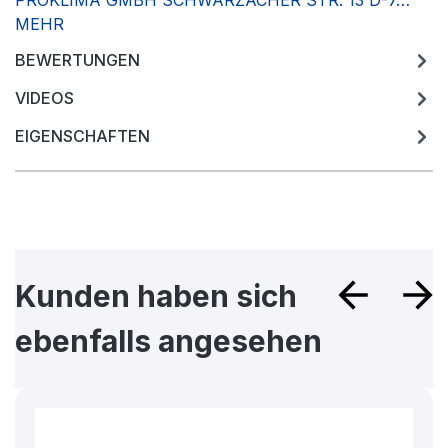
PROKLIMA GMBH SCHWARZACHER STR. 13 D-7…
MEHR
BEWERTUNGEN
VIDEOS
EIGENSCHAFTEN
Produktgalerie überspringen
Kunden haben sich
ebenfalls angesehen