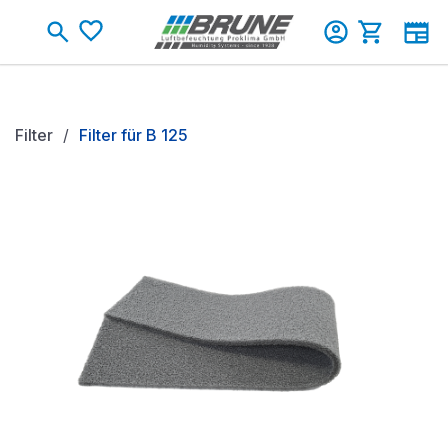
Zum Hauptinhalt springen
Warenkorb
Filter
Filter für B 125
Bildergalerie überspringen