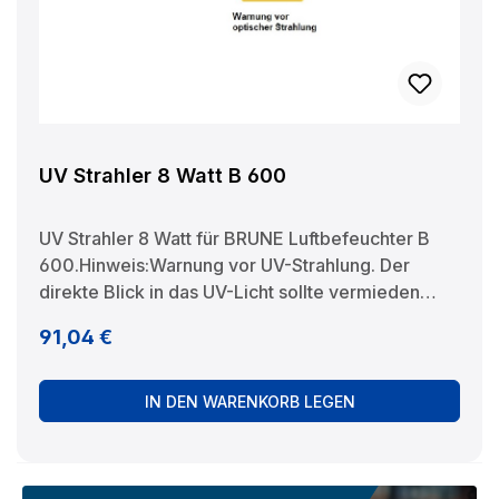
UV Strahler 8 Watt B 600
UV Strahler 8 Watt für BRUNE Luftbefeuchter B
600.Hinweis:Warnung vor UV-Strahlung. Der
direkte Blick in das UV-Licht sollte vermieden
werden. Hersteller: BRUNELuftbefeuchtung
Regulärer Preis:
91,04 €
Proklima GmbH Schwarzacher Str. 13 D-74858
Aglasterhausen 06262-5454 mail@brune.info
IN DEN WARENKORB LEGEN