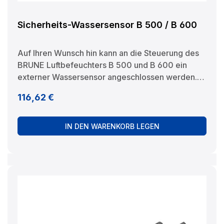
Sicherheits-Wassersensor B 500 / B 600
Auf Ihren Wunsch hin kann an die Steuerung des
BRUNE Luftbefeuchters B 500 und B 600 ein
externer Wassersensor angeschlossen werden.
Dieser wird unterhalb des Gerätes platziert
Regulärer Preis:
116,62 €
(empfohlen in Kombination mit der
Sicherheitsauffangwanne) und reagiert sofort bei
einem unkontrollierten Wasseraustritt aus dem
IN DEN WARENKORB LEGEN
Gerät. Das Gerät stoppt sofort und Sie werden
sowohl durch einen Signalton und eine
Fehleranzeige des Displays auf den
Wasseraustritt hingewiesen. Bei Geräten mit
automatischer Wasserzufuhr ohne Spüleinrichtung
empfehlen wir den Einsatz des Sicherheits-
Wassersensors. Hersteller:
BRUNELuftbefeuchtung Proklima GmbH