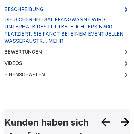
BESCHREIBUNG
DIE SICHERHEITSAUFFANGWANNE WIRD
UNTERHALB DES LUFTBEFEUCHTERS B 600
PLATZIERT. SIE FÄNGT BEI EINEM EVENTUELLEN
WASSERAUSTR…
MEHR
BEWERTUNGEN
VIDEOS
EIGENSCHAFTEN
Produktgalerie überspringen
Kunden haben sich