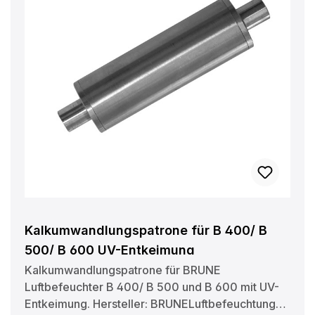
Schwarzacher Str. 13 D-74858 Aglasterhausen
06262-5454 mail@brune.info
Kalkumwandlungspatrone für B 400/ B
500/ B 600 UV-Entkeimung
Kalkumwandlungspatrone für BRUNE
Luftbefeuchter B 400/ B 500 und B 600 mit UV-
Entkeimung. Hersteller: BRUNELuftbefeuchtung