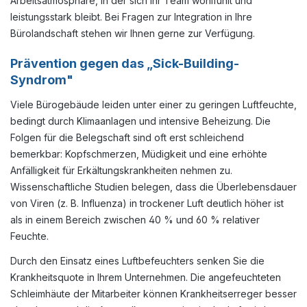
Arbeitsatmosphäre, in der sich Ihr Team wohlfühlt und
hinsichtlich des Wasseranschlusses haben Sie eben schon
kennengelernt. Die Bedienung des Befeuchters erfolgt
leistungsstark bleibt. Bei Fragen zur Integration in Ihre
über ein übersichtliches Display mit Touchscreen. Sie
Bürolandschaft stehen wir Ihnen gerne zur Verfügung.
erfassen alle relevanten Informationen auf einen Blick:
Raumtemperatur, Luftfeuchtigkeit, Lüfterstufe,
Prävention gegen das „Sick-Building-
Wartungsanzeigen oder Warnmeldungen. Das EC-
Radialgebläse ist nach Schutzart IP54 gefertigt. Die
Syndrom"
Drehzahl des Gebläses passt sich automatisch an die
Leistungsanforderung an. Sie haben die Möglichkeit, das
Viele Bürogebäude leiden unter einer zu geringen Luftfeuchte,
Gerät noch feiner über die achtstufige Drehzahlsteuerung
bedingt durch Klimaanlagen und intensive Beheizung. Die
einzustellen. So erreichen Sie eine individuelle Anpassung
an Ihre Geräusch- und Leistungsanforderungen. Details:
Folgen für die Belegschaft sind oft erst schleichend
Automatikbetrieb 8 Stufen Funktionen: Zeitschaltuhr, Funk-
bemerkbar: Kopfschmerzen, Müdigkeit und eine erhöhte
Codierung, Wartungsintervalle, PIN-Vergabe WiFi/WLAN
Anfälligkeit für Erkältungskrankheiten nehmen zu.
App-Zugriff und Aufzeichnung Ihrer Klimadaten robuster
Aufbau: Kunststoffgehäuse, Edelstahlantriebe und
Wissenschaftliche Studien belegen, dass die Überlebensdauer
Einscheibensicherheitsglas-Abdeckung (ESG) inkl.
von Viren (z. B. Influenza) in trockener Luft deutlich höher ist
Dämpferabsenkung Mobilität Der Luftbefeuchter B 600 ist
als in einem Bereich zwischen 40 % und 60 % relativer
mit Lenkrollen ausgestattet und kann einfach in Ihren Privat-
oder Gewerberäumen bewegt werden. Stellen Sie ihn so
Feuchte.
auf, dass er nicht durch große Möbelstücke wie Schränke
verdeckt wird oder sich zu nah an einer Wand befindet. Er
Durch den Einsatz eines Luftbefeuchters senken Sie die
sollte möglichst zentral im Zimmer stehen, um seine
Krankheitsquote in Ihrem Unternehmen. Die angefeuchteten
Leistungsfähigkeit voll auszuspielen. Bei sehr großen
Schleimhäute der Mitarbeiter können Krankheitserreger besser
Räumlichkeiten verwenden Sie bitte mehrere Geräte von