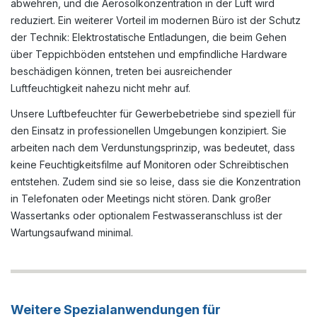
BRUNE und kombinieren diese.Sicherheit Sicherheit spielt
abwehren, und die Aerosolkonzentration in der Luft wird
in allen Bereichen des B 600 eine Rolle. Das
reduziert. Ein weiterer Vorteil im modernen Büro ist der Schutz
Automatikgebläse ist besonders leise und die
der Technik: Elektrostatische Entladungen, die beim Gehen
Modulbauweise führt zu einer vereinfachten Wartung des
Gerätes. Es verfügt über ein Selbstdiagnosesystem, das
über Teppichböden entstehen und empfindliche Hardware
Ihnen Störungen und Defekte sofort eindeutig auf dem
beschädigen können, treten bei ausreichender
Display anzeigt. Über das Remoteportal können diese
Luftfeuchtigkeit nahezu nicht mehr auf.
Alarmmeldungen auch per Mail weitergeleitet werden.
Damit beim Transport des voll aufgefüllten Luftbefeuchters
Unsere Luftbefeuchter für Gewerbebetriebe sind speziell für
B 600 nichts passieren kann, ist er mit einem
Überschwappschutz ausgestattet. Unser Gerät ist für den
den Einsatz in professionellen Umgebungen konzipiert. Sie
dauerhaften Betrieb ausgelegt und mit verschiedenen
arbeiten nach dem Verdunstungsprinzip, was bedeutet, dass
Filtermedien ausgestattet. Für einen hygienischen Betrieb
keine Feuchtigkeitsfilme auf Monitoren oder Schreibtischen
besitzt der moderne Befeuchter eine Luft-Entkeimung und
arbeitet mit einer Kalkumwandlungspatrone. Neben dem
entstehen. Zudem sind sie so leise, dass sie die Konzentration
Grobstaubfilter wird standardmäßig der Feinstaubfilter (F7)
in Telefonaten oder Meetings nicht stören. Dank großer
verwendet. Anstelle des Feinstaubfilters F7 kann auch
Wassertanks oder optionalem Festwasseranschluss ist der
ein Filter H 10 der Hepaklasse zum Einsatz kommen. Mit
diesem Luftbefeuchter organisieren Sie Ihr Raumklima auf
Wartungsaufwand minimal.
einer neuen Stufe. Das umweltfreundliche, sparsame und
langlebige Gerät ist bestens für die Neuausstattung oder
Nachrüstung geeignet. Wir beraten Sie gern bei weiteren
Fragen und freuen uns auf Ihre Bestellung. Hinweise: Für die
hygienisch einwandfreie Verwendung sind regelmäßige
Weitere Spezialanwendungen für
Reinigung und Filterwechsel gemäß Bedienungsanleitung