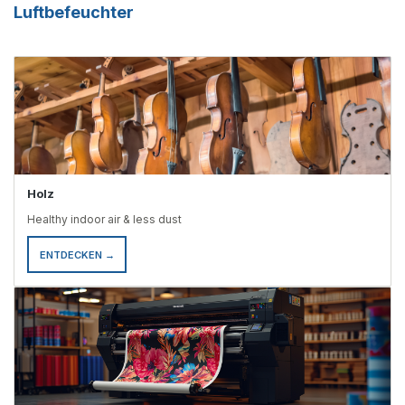
erforderlich. Es müssen die üblichen Vorsichtsmaßnahmen
Luftbefeuchter
beim Umgang mit Elektrogeräten getroffen werden, um
Schäden an Mensch und Material zu vermeiden. Nähere
Informationen finden Sie ebenfalls in der
Bedienungsanleitung.Hersteller:BRUNELuftbefeuchtung
Proklima GmbHSchwarzacher Str. 13D-74858
Aglasterhausen06262-5454mail@brune.info
Holz
Healthy indoor air & less dust
ENTDECKEN →