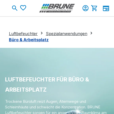
Zum Hauptinhalt springen
Warenkorb
Luftbefeuchter
Spezialanwendungen
Büro & Arbeitsplatz
LUFTBEFEUCHTER FÜR BÜRO &
ARBEITSPLATZ
Trockene Büroluft reizt Augen, Atemwege und
Schleimhäute und schwächt die Konzentration. BRUNE
Luftbefeuchter sorgen für ein angenehmes Raumklima am