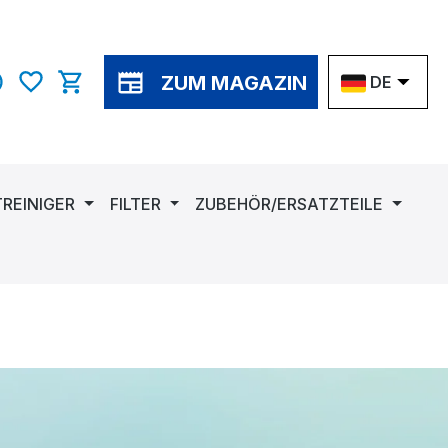
ZUM MAGAZIN
DE
Du hast 0 Produkte auf dem Merkzettel
Warenkorb enthält 0 Positionen. Der Gesamtwer
TREINIGER
FILTER
ZUBEHÖR/ERSATZTEILE