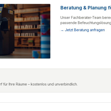
Gebläses. Nähert sich der Ist- dem Sollwert an, so reduziert die
Automatik entsprechend die Leistung. Alternativ lassen sich acht
Beratung & Planung f
manuelle Gebläsestufen einstellen und bietet dem Nutzer so die
Möglichkeit, die Leistung und das Geräusch des B 280 den
Unser Fachberater-Team berec
eigenen Wünschen anzupassen. Bedienung Das Bedientableau
passende Befeuchtungslösung
des B 280 bietet Ihnen raschen Zugriff auf die Funktionen des
Gerätes und informiert auf einen Blick über die aktuelle Situation:
→ Jetzt Beratung anfragen
Feuchtewert, Gebläsemodus, Wasserstand (voll oder leer) und
Ionisation (ein oder aus) werden angezeigt bzw. lassen sich
einstellen. Zudem kann das sehr übersichtlich gestaltete
Bedientableau hochgeklappt werden, wodurch die Kontrolle der
Anzeige noch komfortabler wird.
Feuchtigkeitssteuerung Der B 280 verfügt über einen internen
Feuchtigkeitssensor, der stets die aktuellen Feuchtewerte
ermittelt, die dann prozentgenau im Display angezeigt werden.
Nach Einstellen des gewünschten Soll-Feuchtewertes
übernimmt das Gerät selbstständig die Steuerung und stellt
sicher, dass der gewünschte Wert erreicht wird. Für den Fall,
dass besonders genaue Feuchtemessungen erforderlich sind,
für Ihre Räume – kostenlos und unverbindlich.
ist der B 280 optional mit einem frei im Raum platzierbaren
Funkhygrostaten erhältlich. Ionisation Die Ionenkonzentration
sowie das Verhältnis zwischen positiv und negativ geladenen
Ionen in der Raumluft sind mitentscheidend für die Luftqualität.
Mittels der Ionisation des B 280 lässt sich daher die Qualität der
Luft und somit das Wohlbefinden steigern. Da sich Staubteilchen