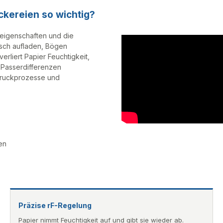
uckereien so wichtig?
aleigenschaften und die
isch aufladen, Bögen
erliert Papier Feuchtigkeit,
 Passerdifferenzen
 Druckprozesse und
en
Präzise rF-Regelung
Papier nimmt Feuchtigkeit auf und gibt sie wieder ab.