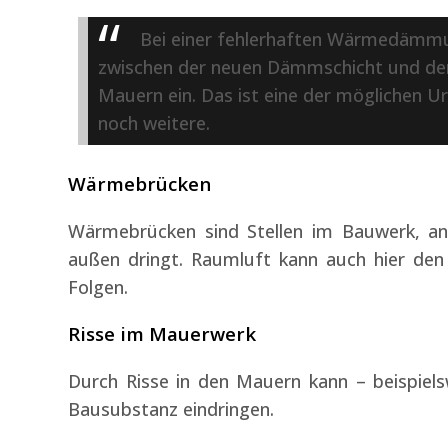
Bei einer fehlerhaften Wärmedämmu
zwischen der neuen Dämmschicht und dem
Mauern ein. Das ist eine der möglichen U
noch weitere.
Wärmebrücken
Wärmebrücken sind Stellen im Bauwerk, a
außen dringt. Raumluft kann auch hier den
Folgen.
Risse im Mauerwerk
Durch Risse in den Mauern kann – beispiels
Bausubstanz eindringen.