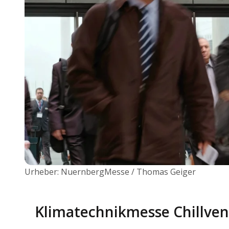
Urheber: NuernbergMesse / Thomas Geiger
Klimatechnikmesse Chillven