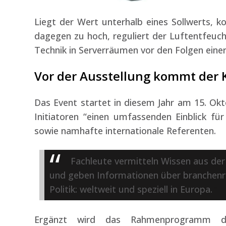
Liegt der Wert unterhalb eines Sollwerts, ko
dagegen zu hoch, reguliert der Luftentfeuch
Technik in Serverräumen vor den Folgen eine
Vor der Ausstellung kommt der 
Das Event startet in diesem Jahr am 15. Ok
Initiatoren “einen umfassenden Einblick fü
sowie namhafte internationale Referenten.
Fachleute vermitteln Wissen aus der
und geben Informationen über branchenr
Politik: weltweit und speziell in Europa.
Ergänzt wird das Rahmenprogramm der