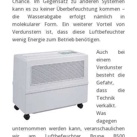
Chance. Im Gegensatz zu anderen Systemen
kann es zu keiner Überbefeuchtung kommen –
die Wasserabgabe erfolgt nämlich in
molekularer Form. Ein weiterer Vorteil von
Verdunstern ist, dass diese Luftbefeuchter
wenig Energie zum Betrieb benötigen.
Auch bei
einem
Verdunster
besteht die
Gefahr,
dass die
Technik
verkalkt.
Was
dagegen
unternommen werden kann, veranschaulichen
wir am Luftbefeuchter Brune B500